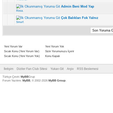
Admin Beni Mod Yap
5 üzerinden 0 Oy - Toplam Ortalama 0 Oy Verilmiş
1
2
3
4
5
Rosa.
Çok Balıkları Fok Yalnız
5 üzerinden 0 Oy - Toplam Ortalama 0 Oy Verilmiş
1
2
3
4
5
Smurf.
Yeni Yorum Var
Yeni Yorum Yok
Sıcak Konu (Yeni Yorum Var)
Sizin Yorumunuzu İçerir
Sıcak Konu (Yeni Yorum Yok)
Konu Kapalı
İletişim
Diziler Fan Club Sitesi
Yukarı Git
Arşiv
RSS Beslemesi
Türkçe Çeviri:
MyBB
Grup
Forum Yazılımı:
MyBB
, © 2002-2026
MyBB Group
.
V
V
V