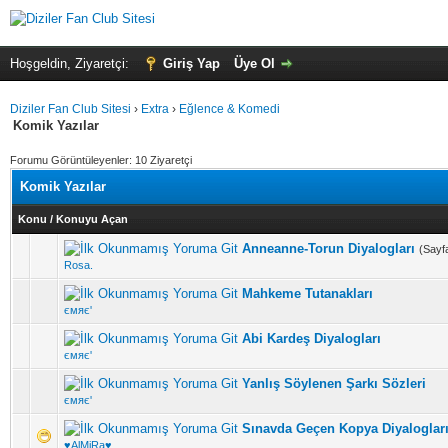
Hoşgeldin, Ziyaretçi:
Giriş Yap
Üye Ol
Diziler Fan Club Sitesi
›
Extra
›
Eğlence & Komedi
Komik Yazılar
Forumu Görüntüleyenler: 10 Ziyaretçi
Komik Yazılar
Konu
/
Konuyu Açan
Anneanne-Torun Diyalogları
(Sayf
5 üzerinden 0 Oy - Toplam Ortalama 0 Oy Verilmiş
1
2
3
4
5
Rosa.
Mahkeme Tutanakları
5 üzerinden 0 Oy - Toplam Ortalama 0 Oy Verilmiş
1
2
3
4
5
ємяє'
Abi Kardeş Diyalogları
5 üzerinden 0 Oy - Toplam Ortalama 0 Oy Verilmiş
1
2
3
4
5
ємяє'
Yanlış Söylenen Şarkı Sözleri
5 üzerinden 0 Oy - Toplam Ortalama 0 Oy Verilmiş
1
2
3
4
5
ємяє'
Sınavda Geçen Kopya Diyalogları
5 üzerinden 0 Oy - Toplam Ortalama 0 Oy Verilmiş
1
2
3
4
5
♥AlMiRa♥