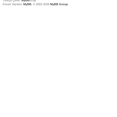
Türkçe Çeviri:
MyBB
Grup
Forum Yazılımı:
MyBB
, © 2002-2026
MyBB Group
.
V
V
V