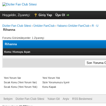
Hoşgeldin, Ziyaretçi:
Giriş Yap
Üye Ol
Diziler Fan Club Sitesi
›
Ünlüler FanClub
›
Yabancı Ünlüler FanClub
›
R - U
Rihanna
Forumu Görüntüleyenler: 1 Ziyaretçi
Rihanna
Konu
/
Konuyu Açan
Yeni Yorum Var
Yeni Yorum Yok
Sıcak Konu (Yeni Yorum Var)
Sizin Yorumunuzu İçerir
Sıcak Konu (Yeni Yorum Yok)
Konu Kapalı
İletişim
Diziler Fan Club Sitesi
Yukarı Git
Arşiv
RSS Beslemesi